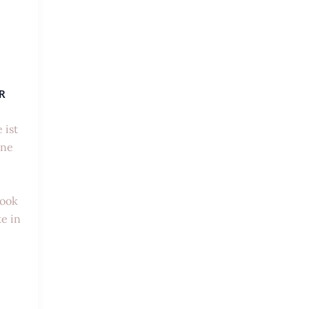
R
 ist
ine
look
e in